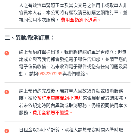
人之有效汽車駕照正本及當次交易之信用卡或取車人非
會員本人者，本公司將有權取消已訂購之網路訂單，並
視同使用本次服務，
費用全額恕不退還
。
二、異動/取消訂車：
線上預約訂單送出後，我們將確認訂單是否成立 ; 但無
論成立與否我們都會發送電子郵件告知您，並請至您的
電子信箱收信。若未收到電子郵件或您有任何問題及異
動， 請撥
0932303299
與我們聯絡。
線上預預約完成後，若訂車人因故須異動或取消服務
時，須於
預訂用車時間24小時前
來電異動或取消服務，
若未依規定時間內異動或取消服務，仍將視同使用本次
服務，
費用全額恕不退還
。
日租金以24小時計算，承租人請於預定時間內準時取