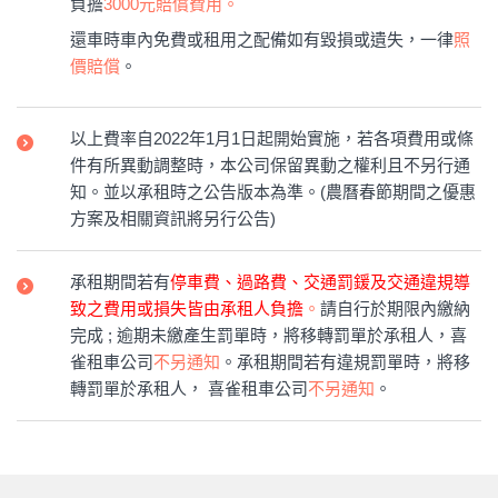
負擔
3000元賠償費用。
還車時車內免費或租用之配備如有毀損或遺失，一律
照
價賠償
。
以上費率自2022年1月1日起開始實施，若各項費用或條
件有所異動調整時，本公司保留異動之權利且不另行通
知。並以承租時之公告版本為準。(農曆春節期間之優惠
方案及相關資訊將另行公告)
承租期間若有
停車費、過路費、交通罰鍰及交通違規導
致之費用或損失皆由承租人負擔
。
請自行於期限內繳納
完成 ; 逾期未繳產生罰單時，將移轉罰單於承租人，喜
雀租車公司
不另通知
。承租期間若有違規罰單時，將移
轉罰單於承租人， 喜雀租車公司
不另通知
。