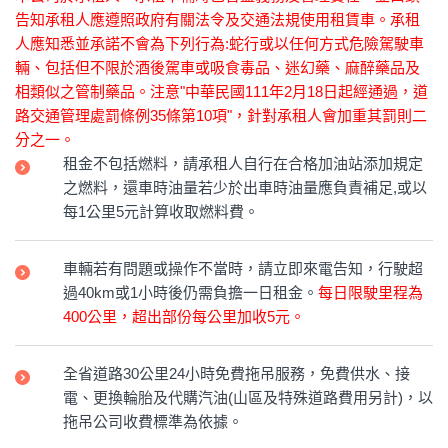
告知承租人應遵照政府有關法令及交通法規使用租賃車。承租
人應知悉並承諾不會為下列行為:蛇行或以任何方式危險駕駛車
輛、包括但不限於酒後駕車或吸食毒品、迷幻藥、麻醉藥品及
相類似之管制藥品。注意"中華民國111年2月18日起經通過，道
路交通管理處罰條例35條第10項"，針對承租人會加重其罰則二
分之一。
租金不包括燃料，請承租人自行在合格加油站添加規定
之燃料，還車時油量若少於出車時油量應負責補足,或以
每1公里5元計算收取燃料費。
車輛若有問題或操作不當時，請立即來電告知，行駛超
過40km或1小時後仍需負擔一日租金。
每日限駛里程為
400公里，超出部份每公里加收5元。
全省道路30公里24小時免費拖吊服務，免費供水、接
電、更換輪胎及代購汽油(山區及特殊道路費用另計)，以
拖吊公司收費標準為依據。