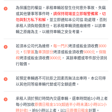
為保護您的權益，承租車輛若發生任何意外事故、失竊
或其他肇事等事件時，
請保持現場並立即報警備案，切
勿與對方私下和解
，並立即通知本公司協 助處理，否則
承租人須負賠償責任。若承租車輛須進廠維修，以該車
輛之原廠為主，以維持車輛之安全考量。
若須本公司代為維修，
每一門片
烤漆或板金須收費
3000
元
，
引擎蓋
及
車頂部分
烤漆或板金須收費
5000元
，
保險
桿
烤漆或板金須收費
3000元
， 其餘車體或零件部分須另
行報價。
若預定車輛遇不可抗拒之因素而無法出車時，本公司得
以其他同等級車輛代替或可全額退費。
承租人須於預訂時間內交還車輛，還車時間逾1小時上者
每小時加收
原價日租金1/10(超過半小時未滿1小時以1小
時計收)
，逾6小時以上者，以1
日原價日租金
計算。