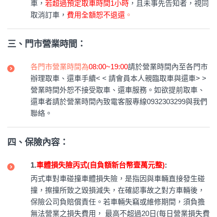
車，
若超過預定取車時間1小時
，且未事先告知者，視同
取消訂車，
費用全額恕不退還
。
三、門市營業時間：
各門市營業時間為
08:00~19:00
請於營業時間內至各門市
辦理取車、還車手續< < 請會員本人親臨取車與還車> >
營業時間外恕不接受取車、還車服務。如欲提前取車、
還車者請於營業時間內致電客服專線0932303299與我們
聯絡。
四、保險內容：
1.
車體損失險丙式(自負額新台幣壹萬元整)
:
丙式車對車碰撞車體損失險，是指因與車輛直接發生碰
撞，擦撞所致之毀損減失，在確認事故之對方車輛後，
保險公司負賠償責任。若車輛失竊或維修期間，須負擔
無法營業之損失費用， 最高不超過20日(每日營業損失費