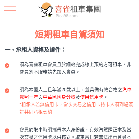
短期租車自駕須知
一、承租人資格及證件：
須為喜雀租車會員且於網站完成線上預約方可租車，非
會員恕不服務請先加入會員。
須為本國人士且年滿20歲以上，並具備有效合格之
汽車
駕照一年
與
中華民國身分證
及
使用信用卡
。
*租承人若無信用卡，當次交易之信用卡持卡人須到場簽
訂共同承租契約
會員於取車時須攜帶本人身份證、有效汽駕照正本及當
次交易之信用卡以供核對。取車當日若無法出示會員本