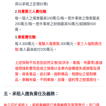
用以承租之定價計算)
2.
任意第三人責任險
:
每一個人之傷害最高100萬元/每一意外事故之傷害最高
200萬元/每一意外事故之財損最高50萬元/超額險500
萬。
3.
乘客責任險
:
每人300萬元。
駕駛人傷害險
:300萬元。
第三人強制責任
險
:每人最高給付200萬元。
上述保險不包含因自然災害(如洪水、颱風、地震等)直接
或間接影響而造成之損傷以及車內設備遺失或損傷及酒
駕、吸食毒品、迷幻藥、麻醉藥品、相類似之管制藥
品、車輛失竊、不明車損、自撞、違約等之賠償責任。
五、承租人應負責任及義務：
本公司於承租人，承租車輛時已善盡義務及管理責任，並口頭